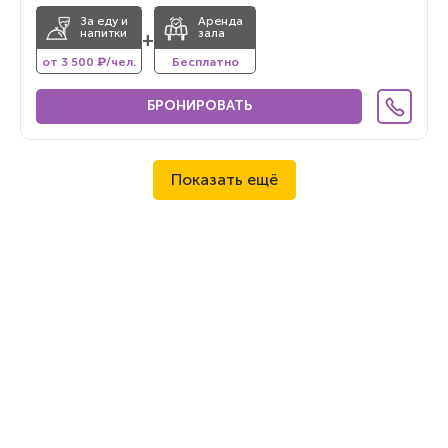
За еду и
Аренда
напитки
зала
+
от 3 500 ₽/чел.
Бесплатно
БРОНИРОВАТЬ
Показать ещё