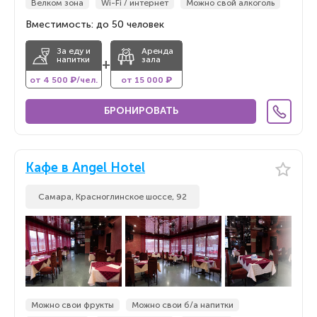
Велком зона
Wi-Fi / интернет
Можно свой алкоголь
Вместимость: до 50 человек
За еду и
Аренда
напитки
зала
+
от 4 500 ₽/чел.
от 15 000 ₽
БРОНИРОВАТЬ
Кафе в Angel Hotel
Самара, Красноглинское шоссе, 92
Можно свои фрукты
Можно свои б/а напитки