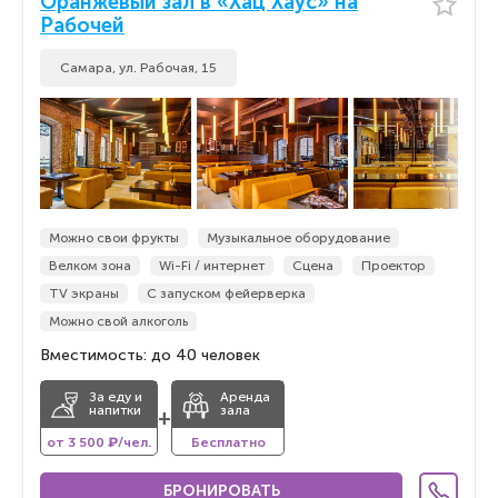
Оранжевый зал в «Хац Хаус» на
Рабочей
Самара, ул. Рабочая, 15
Можно свои фрукты
Музыкальное оборудование
Велком зона
Wi-Fi / интернет
Сцена
Проектор
TV экраны
С запуском фейерверка
Можно свой алкоголь
Вместимость: до 40 человек
За еду и
Аренда
напитки
зала
+
от 3 500 ₽/чел.
Бесплатно
БРОНИРОВАТЬ