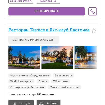
от 3 500 ₽/чел.
Бесплатно
БРОНИРОВАТЬ
Ресторан Terrace в Яхт-клуб Ласточка
Самара, ул. Белорусская, 128г
Музыкальное оборудование
Велком зона
Wi-Fi / интернет
Сцена
TV экраны
С запуском фейерверка
Можно свой алкоголь
Вместимость: до 60 человек
За еду и
Аренда