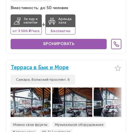
Вместимость: до 50 человек
За еду и
Аренда
напитки
зала
+
от 3 500 ₽/чел.
Бесплатно
БРОНИРОВАТЬ
Терраса в Бык и Море
Самара, Волжский проспект, 6
Можно свои фрукты
Музыкальное оборудование