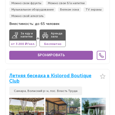
Можно свои фрукты
Можно свои б/а напитки
Музыкальное оборудование
Велком зона
TV экраны
Можно свой алкоголь
Вместимость: до 65 человек
За еду и
Аренда
напитки
зала
+
от 3 200 ₽/чел.
Бесплатно
БРОНИРОВАТЬ
Летняя беседка в Kislorod Boutique
Club
Самара, Волжский р-н, пос. Власть Труда