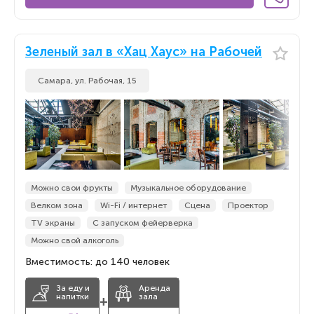
Зеленый зал в «Хац Хаус» на Рабочей
Самара, ул. Рабочая, 15
Можно свои фрукты
Музыкальное оборудование
Велком зона
Wi-Fi / интернет
Сцена
Проектор
TV экраны
С запуском фейерверка
Можно свой алкоголь
Вместимость: до 140 человек
За еду и
Аренда
напитки
зала
+