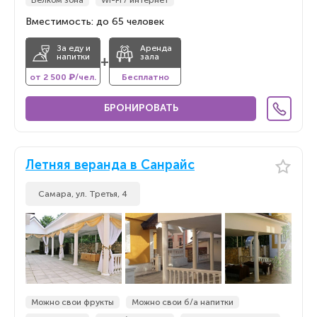
Велком зона
Wi-Fi / интернет
Вместимость: до 65 человек
За еду и
Аренда
напитки
зала
+
от 2 500 ₽/чел.
Бесплатно
БРОНИРОВАТЬ
Летняя веранда в Санрайс
Самара, ул. Третья, 4
Можно свои фрукты
Можно свои б/а напитки